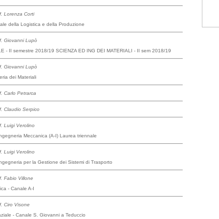
f. Lorenza Corti
le della Logistica e della Produzione
f. Giovanni Lupò
- II semestre 2018/19 SCIENZA ED ING DEI MATERIALI - II sem 2018/19
f. Giovanni Lupò
ia dei Materiali
f. Carlo Petrarca
f. Claudio Serpico
f. Luigi Verolino
Ingegneria Meccanica (A-I) Laurea triennale
f. Luigi Verolino
Ingegneria per la Gestione dei Sistemi di Trasporto
f. Fabio Villone
ca - Canale A-I
f. Ciro Visone
ziale - Canale S. Giovanni a Teduccio