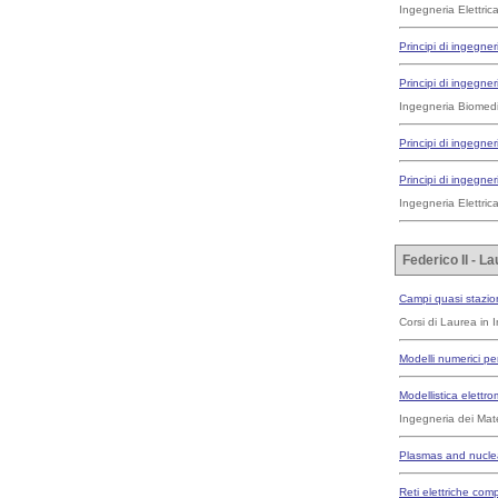
Ingegneria Elettric
Principi di ingegneri
Principi di ingegneri
Ingegneria Biomed
Principi di ingegneri
Principi di ingegneri
Ingegneria Elettric
Federico II - L
Campi quasi staziona
Corsi di Laurea in 
Modelli numerici pe
Modellistica elettro
Ingegneria dei Mater
Plasmas and nuclea
Reti elettriche com