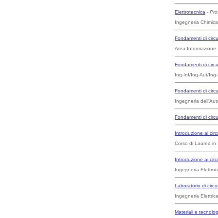
Elettrotecnica
-
Pro
Ingegneria Chimica
Fondamenti di circui
Area Informazione
Fondamenti di circui
Ing-Inf/Ing-Aut/Ing
Fondamenti di circuit
Ingegneria dell'Au
Fondamenti di circui
Introduzione ai circu
Corso di Laurea in 
Introduzione ai circu
Ingegneria Elettron
Laboratorio di circuit
Ingegneria Elettric
Materiali e tecnolog