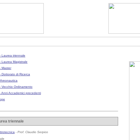
 - Laurea triennale
 - Laurea Magistrale
 - Master
- Dottorato di Ricerca
Areonautica
 - Vecchio Ordinamento
 - Anni Accademici precedenti
nope
aurea triennale
ttrotecnica
-
Prof. Claudio Serpico
ale