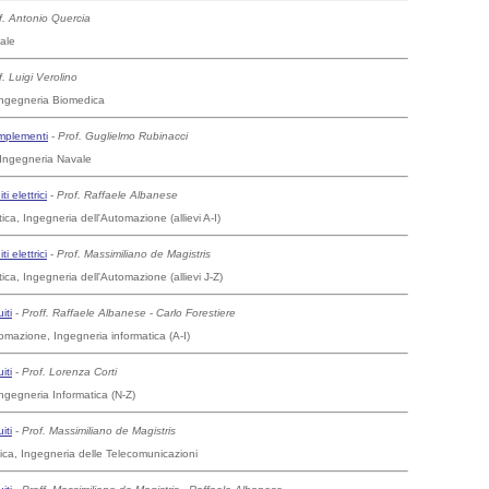
f. Antonio Quercia
ale
f. Luigi Verolino
 Ingegneria Biomedica
omplementi
-
Prof. Guglielmo Rubinacci
 Ingegneria Navale
i elettrici
-
Prof. Raffaele Albanese
ica, Ingegneria dell'Automazione (allievi A-I)
i elettrici
-
Prof. Massimiliano de Magistris
ica, Ingegneria dell'Automazione (allievi J-Z)
iti
-
Proff. Raffaele Albanese
-
Carlo Forestiere
omazione, Ingegneria informatica (A-I)
iti
-
Prof. Lorenza Corti
Ingegneria Informatica (N-Z)
iti
-
Prof. Massimiliano de Magistris
ica, Ingegneria delle Telecomunicazioni