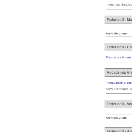
Ingegneria Elettric
Federico II - M
Archivio vuoto
Federico II - D
Plasmonics & meta
Accademia Are
Introduzione ai circu
Allievi Elettronici
Federico II - 
Archivio vuoto
Federico II - 