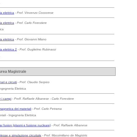
a
a elettrica
-
Prof. Vincenzo Coccorese
a elettrica
-
Prof. Carlo Forestiere
ica
a elettrica
-
Prof. Giovanni Miano
a elettrica 2
-
Prof. Guglielmo Rubinacci
a
aurea Magistrale
ri e circuiti
-
Prof. Claudio Serpico
Ingegneria Elettrica
r i campi
-
Proff. Raffaele Albanese
-
Carlo Forestiere
magnetica dei materiali
-
Prof. Carlo Petrarca
iali - Ingegneria Elettrica
r fusion (plasmi e fusione nucleare)
-
Prof. Raffaele Albanese
plesse e simulazione circuitale
-
Prof. Massimiliano de Magistris