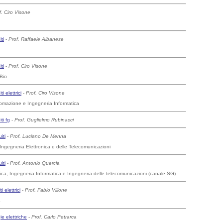
f. Ciro Visone
ti
-
Prof. Raffaele Albanese
ti
-
Prof. Ciro Visone
-Bio
i elettrici
-
Prof. Ciro Visone
tomazione e Ingegneria Informatica
ti fg
-
Prof. Guglielmo Rubinacci
iti
-
Prof. Luciano De Menna
Ingegneria Elettronica e delle Telecomunicazioni
iti
-
Prof. Antonio Quercia
ica, Ingegneria Informatica e Ingegneria delle telecomunicazioni (canale SG)
i elettrici
-
Prof. Fabio Villone
a
ie elettriche
-
Prof. Carlo Petrarca