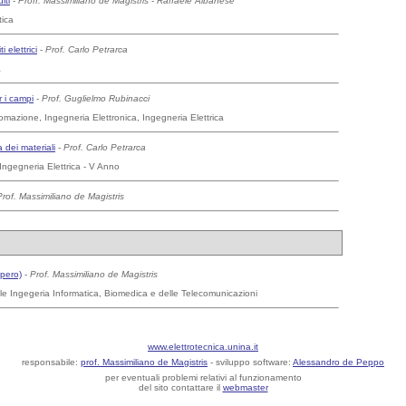
iti
-
Proff. Massimiliano de Magistris
-
Raffaele Albanese
tica
i elettrici
-
Prof. Carlo Petrarca
a
r i campi
-
Prof. Guglielmo Rubinacci
omazione, Ingegneria Elettronica, Ingegneria Elettrica
a dei materiali
-
Prof. Carlo Petrarca
Ingegneria Elettrica - V Anno
Prof. Massimiliano de Magistris
upero)
-
Prof. Massimiliano de Magistris
le Ingegeria Informatica, Biomedica e delle Telecomunicazioni
www.elettrotecnica.unina.it
responsabile:
prof. Massimiliano de Magistris
- sviluppo software:
Alessandro de Peppo
per eventuali problemi relativi al funzionamento
del sito contattare il
webmaster