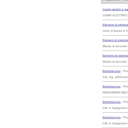
Campi elettrici e ma
CAMPI ELETTRICI 
Elementi di elettro
corso di laurea in I
Elementi di elettro
Master di secondo l
Elementi di elettro
Master di secondo l
Elettrotecnica
-
Pro
CdL Ing. dell'Auto
Elettrotecnica
-
Pro
INGEGNERIA MECC
Elettrotecnica
-
Pro
CdL in Ingegneria 
Elettrotecnica
-
Pro
CdL in Ingegneria C