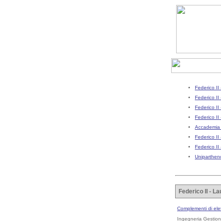
Federico II
Federico II
Federico II
Federico II 
Accademia 
Federico II
Federico II
Uniparthe
Federico II - L
Complementi di ele
Ingegneria Gestion