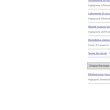
Introduzione ai circu
Ingegneria Informa
Laboratorio di circuit
Ingegneria Elettric
Modelli numerici pe
Ingegneria dell'Aut
Modellistica elettric
Corso di Laurea in 
Teoria dei circuiti
-
Uniparthenope
Elettrotecnica (rec
Ingegeria Gestiona