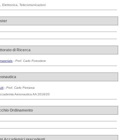
a, Elettronica, Telecomunicazioni
aster
ottorato di Ricerca
materials
-
Prof. Carlo Forestiere
onautica
iti
-
Prof. Carlo Petrarca
 - Accademia Aeronautica AA 2019/20
Vecchio Ordinamento
Anni Accademici precedenti