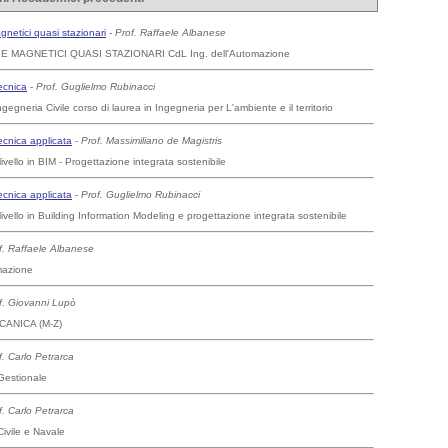
gnetici quasi stazionari
-
Prof. Raffaele Albanese
E MAGNETICI QUASI STAZIONARI CdL Ing. dell'Automazione
tecnica
-
Prof. Guglielmo Rubinacci
ngegneria Civile corso di laurea in Ingegneria per L'ambiente e il territorio
tecnica applicata
-
Prof. Massimiliano de Magistris
ivello in BIM - Progettazione integrata sostenibile
tecnica applicata
-
Prof. Guglielmo Rubinacci
ivello in Building Information Modeling e progettazione integrata sostenibile
f. Raffaele Albanese
mazione
f. Giovanni Lupò
ANICA (M-Z)
f. Carlo Petrarca
Gestionale
f. Carlo Petrarca
ivile e Navale